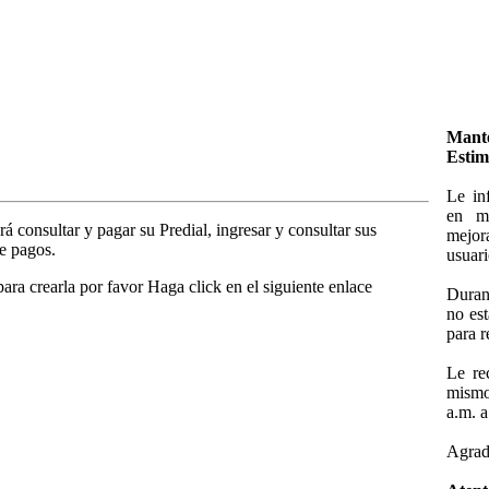
Mant
Estim
Le in
en ma
á consultar y pagar su Predial, ingresar y consultar sus
mejora
de pagos.
usuari
para crearla por favor Haga click en el siguiente enlace
Duran
no es
para r
Le re
mismo
a.m. a
Agrad