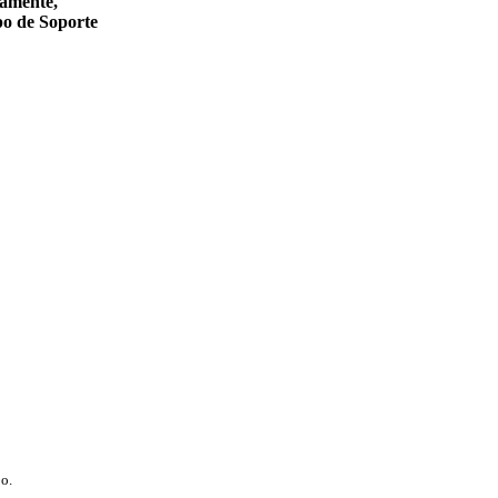
amente,
o de Soporte
bo.